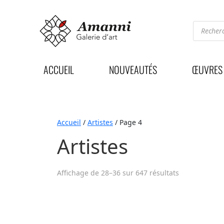
Recherc
de
produits
ACCUEIL
NOUVEAUTÉS
ŒUVRES
Accueil
/
Artistes
/ Page 4
Artistes
Affichage de 28–36 sur 647 résultats