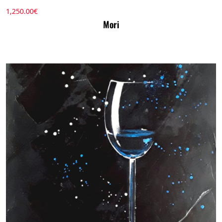
1,250.00
€
Mori