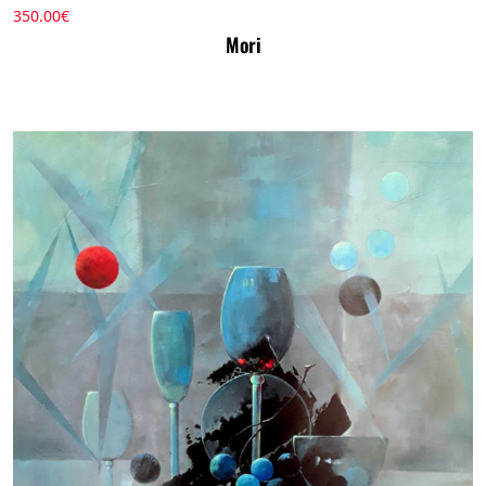
350.00
€
Mori