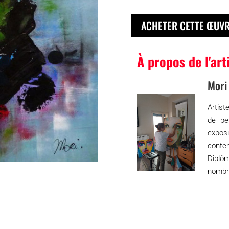
ACHETER CETTE ŒUV
À propos de l'art
Mori
Artist
de pe
expos
contem
Diplô
nombre