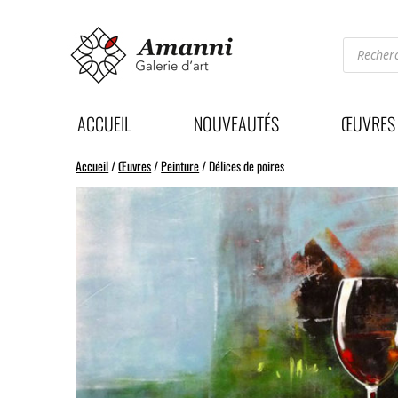
Recherc
de
produits
ACCUEIL
NOUVEAUTÉS
ŒUVRES
Accueil
/
Œuvres
/
Peinture
/ Délices de poires