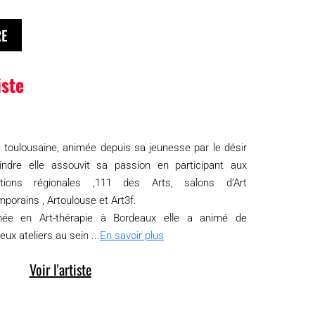
RE
iste
e toulousaine, animée depuis sa jeunesse par le désir
indre elle assouvit sa passion en participant aux
itions régionales ,111 des Arts, salons d’Art
porains , Artoulouse et Art3f.
mée en Art-thérapie à Bordeaux elle a animé de
ux ateliers au sein ...
En savoir plus
Voir l'artiste