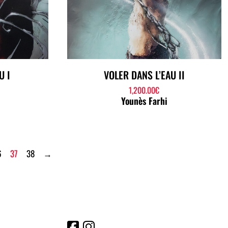
U I
VOLER DANS L’EAU II
1,200.00
€
Younès Farhi
6
37
38
→