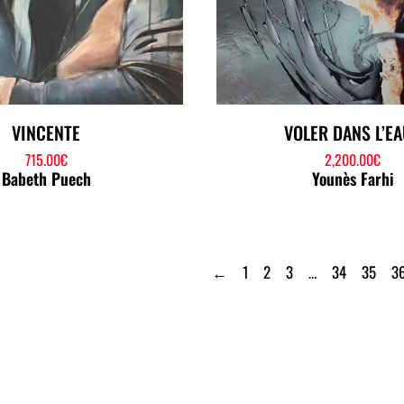
VINCENTE
VOLER DANS L’EA
715.00
€
2,200.00
€
Babeth Puech
Younès Farhi
←
1
2
3
…
34
35
3