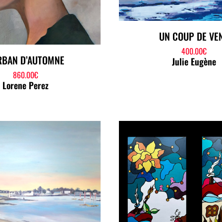
UN COUP DE VE
400.00
€
RBAN D’AUTOMNE
Julie Eugène
860.00
€
Lorene Perez