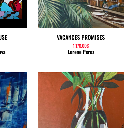
USE
VACANCES PROMISES
1,170.00
€
ova
Lorene Perez