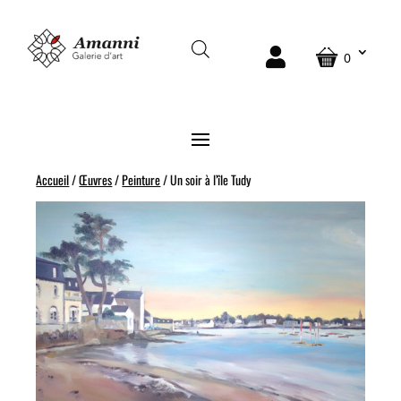
0
Accueil
/
Œuvres
/
Peinture
/ Un soir à l’île Tudy