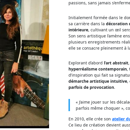
passions, sans jamais s’enfer
Initialement formée dans le dom
sa carrière dans la
décoration 
intérieure
, cultivant un œil se
Son sens artistique l’amène en
plusieurs enregistrements réalis
elle se consacre pleinement à 
Explorant d’abord
l’art abstrait
hyperréalisme contemporain
,
d’inspiration qui fait sa signat
démarche artistique intuitive
,
parfois de provocation
.
« J’aime jouer sur les décala
parfois même choquer », con
En 2010, elle crée son
atelier d
Ce lieu de création devient aus