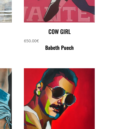
COW GIRL
650.00
€
Babeth Puech