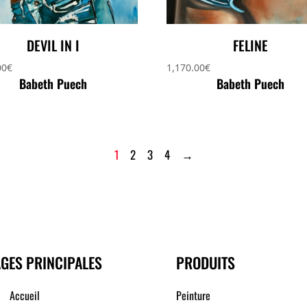
DEVIL IN I
FELINE
00
€
1,170.00
€
Babeth Puech
Babeth Puech
1
2
3
4
→
GES PRINCIPALES
PRODUITS
Accueil
Peinture