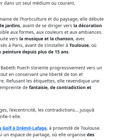
mer dans un seul médium ou courant.
aine de l’horticulture et du paysage, elle débute
de jardins
, avant de se diriger vers
la décoration
nsible aux formes, aux couleurs et aux ambiances.
suite vers
la musique et la chanson
, avec
és à Paris, avant de s’installer à
Toulouse
, où
la
peinture depuis plus de 15 ans
.
, Babeth Puech s’oriente progressivement vers un
 tout en conservant une liberté de ton et
ure. Refusant les étiquettes, elle revendique une
 empreinte de
fantaisie, de contradiction et
ges, l’excentricité, les contradictions… jusqu’à
fie-t-elle.
u Golf à Drémil-Lafage
, à proximité de Toulouse.
si un espace de partage, où elle organise
des