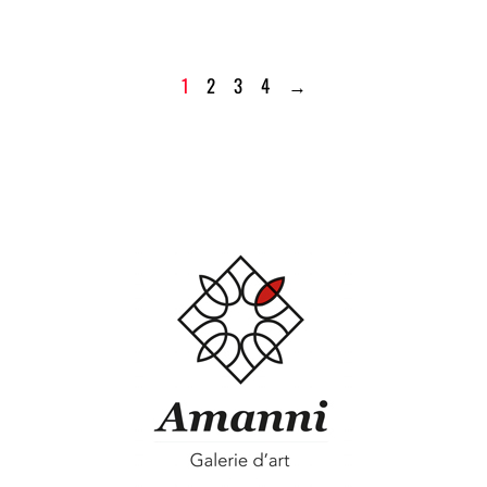
1
2
3
4
→