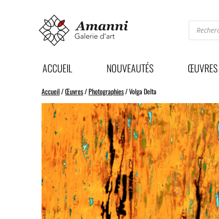
Recherc
de
produits
ACCUEIL
NOUVEAUTÉS
ŒUVRES
Accueil
/
Œuvres
/
Photographies
/ Volga Delta