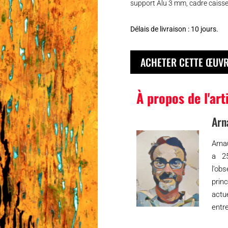
support Alu 3 mm, cadre caisse
Délais de livraison : 10 jours.
ACHETER CETTE ŒUV
À propos de l'art
Arn
Arna
a 25
l’ob
prin
actu
entre