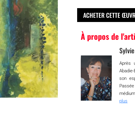
ACHETER CETTE ŒUV
À propos de l'art
Sylvi
Après 
Abadie-
son es
Passée 
médiums,
plus