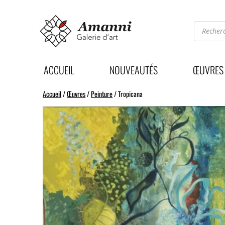
Recherc
de
produits
ACCUEIL
NOUVEAUTÉS
ŒUVRES
Accueil
/
Œuvres
/
Peinture
/ Tropicana