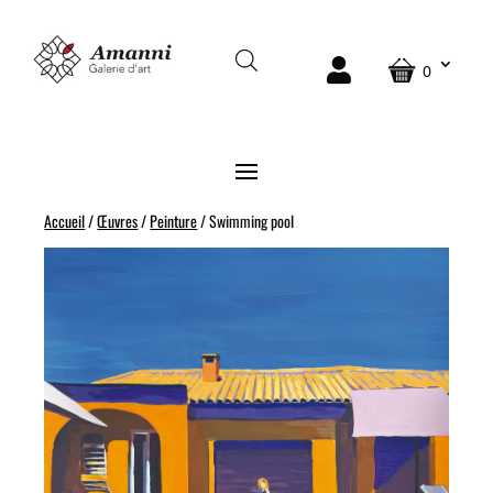
0
Accueil
/
Œuvres
/
Peinture
/ Swimming pool