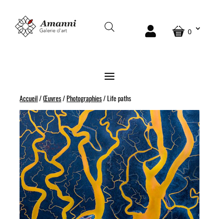
0
Accueil
/
Œuvres
/
Photographies
/ Life paths