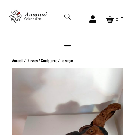
0
Accueil
/
Œuvres
/
Sculptures
/ Le singe