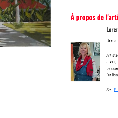
À propos de l'art
Lore
Une ar
Artist
cœur, 
passé
l’utili
Se...
En