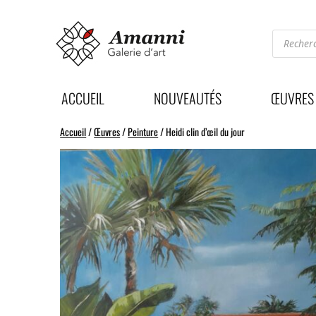
VENDU
Recherc
de
produits
ACCUEIL
NOUVEAUTÉS
ŒUVRES
Accueil
/
Œuvres
/
Peinture
/ Heidi clin d’œil du jour