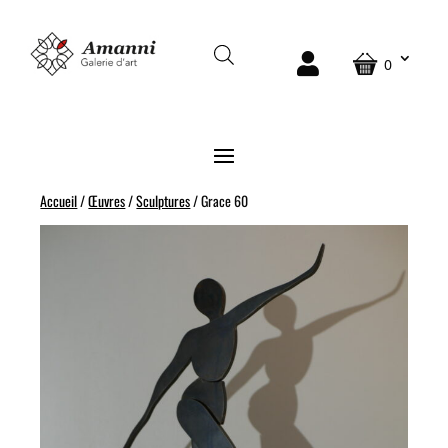
0
Accueil
/
Œuvres
/
Sculptures
/ Grace 60