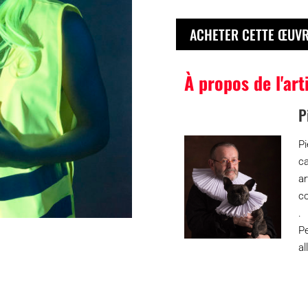
ACHETER CETTE ŒUV
À propos de l'art
P
P
c
a
co
.
P
all