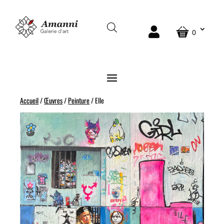
0
Accueil
/
Œuvres
/
Peinture
/ Elle