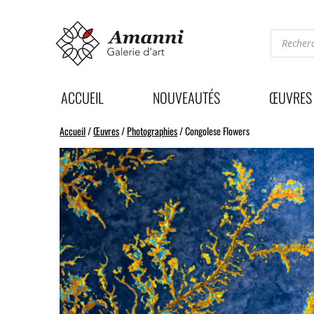
Recherc
de
produits
ACCUEIL
NOUVEAUTÉS
ŒUVRES
Accueil
/
Œuvres
/
Photographies
/ Congolese Flowers