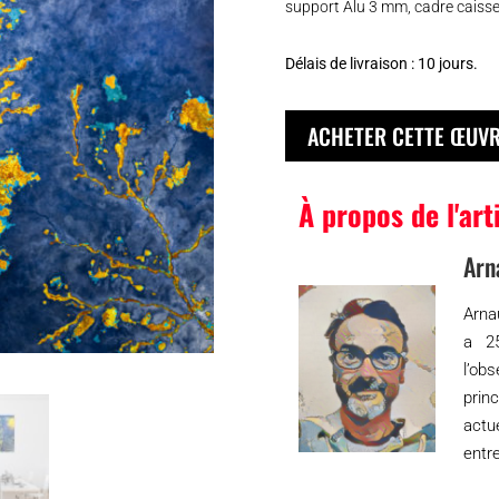
support Alu 3 mm, cadre caisse
Délais de livraison : 10 jours.
ACHETER CETTE ŒUV
À propos de l'art
Arn
Arna
a 25
l’ob
prin
actu
entre