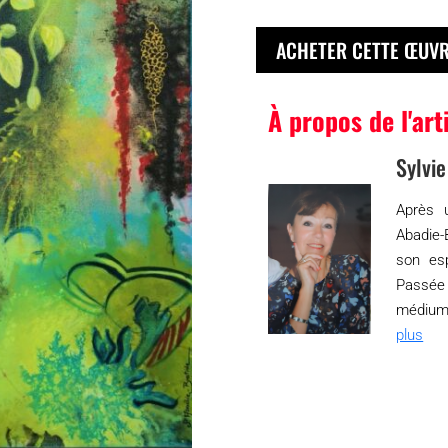
ACHETER CETTE ŒUV
À propos de l'art
Sylvi
Après 
Abadie-
son es
Passée 
médiums,
plus