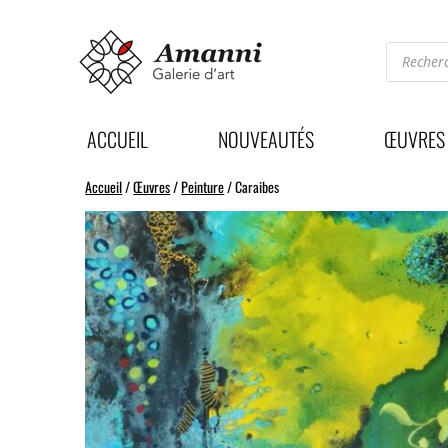
Recherc
de
produits
ACCUEIL
NOUVEAUTÉS
ŒUVRES
Accueil
/
Œuvres
/
Peinture
/ Caraibes