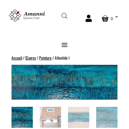
VENDU
0
Accueil
/
Œuvres
/
Peinture
/ Atlantide I