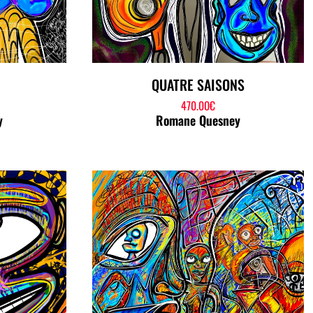
QUATRE SAISONS
470.00
€
y
Romane Quesney