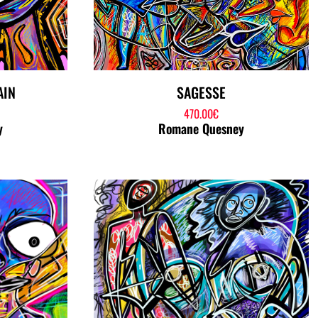
AIN
SAGESSE
470.00
€
y
Romane Quesney