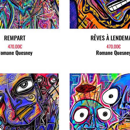
REMPART
RÊVES À LENDEM
470.00
€
470.00
€
omane Quesney
Romane Quesne