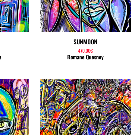
SUNMOON
470.00
€
y
Romane Quesney