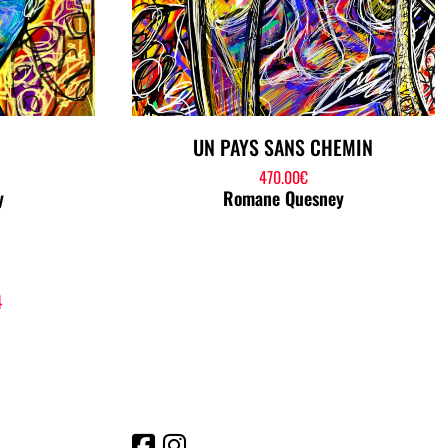
UN PAYS SANS CHEMIN
470.00
€
y
Romane Quesney
4