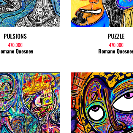
PULSIONS
PUZZLE
470.00
€
470.00
€
omane Quesney
Romane Quesne