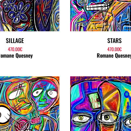
SILLAGE
STARS
470.00
€
470.00
€
omane Quesney
Romane Quesne