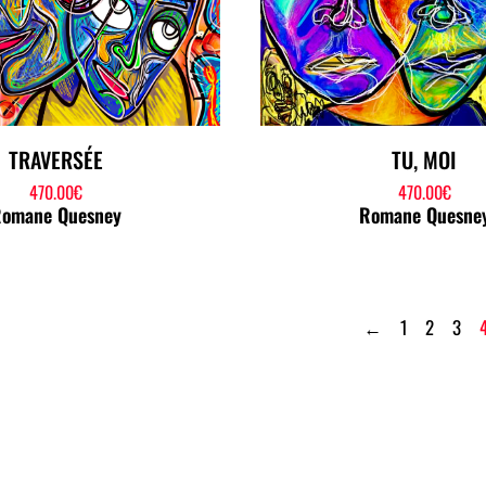
TRAVERSÉE
TU, MOI
470.00
€
470.00
€
omane Quesney
Romane Quesne
←
1
2
3