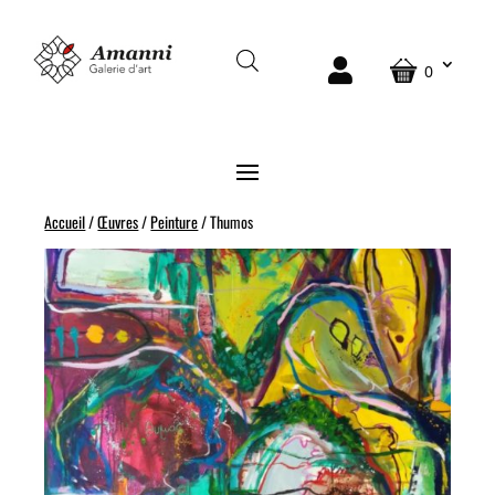
0
Accueil
/
Œuvres
/
Peinture
/ Thumos