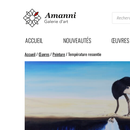
Recherc
de
produits
ACCUEIL
NOUVEAUTÉS
ŒUVRES
Accueil
/
Œuvres
/
Peinture
/ Température ressentie