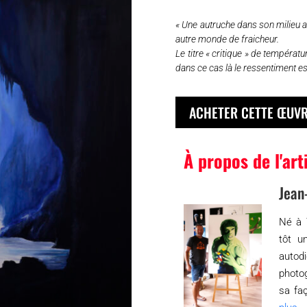
« Une autruche dans son milieu a
autre monde de fraicheur.
Le titre « critique » de tempéra
dans ce cas là le ressentiment es
ACHETER CETTE ŒUV
À propos de l'art
Jean
Né à 
tôt u
autod
photog
sa faç