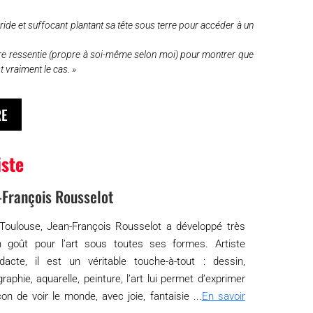
ride et suffocant plantant sa tête sous terre pour accéder à un
ture ressentie (propre à soi-même selon moi) pour montrer que
t vraiment le cas. »
RE
iste
-François Rousselot
Toulouse, Jean-François Rousselot a développé très
n goût pour l’art sous toutes ses formes. Artiste
idacte, il est un véritable touche-à-tout : dessin,
raphie, aquarelle, peinture, l’art lui permet d’exprimer
on de voir le monde, avec joie, fantaisie ...
En savoir