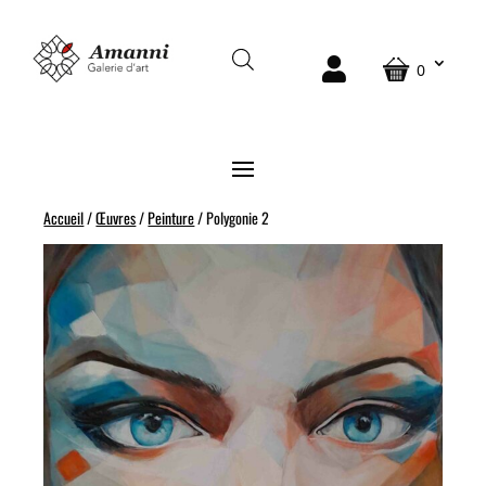
0
Accueil
/
Œuvres
/
Peinture
/ Polygonie 2