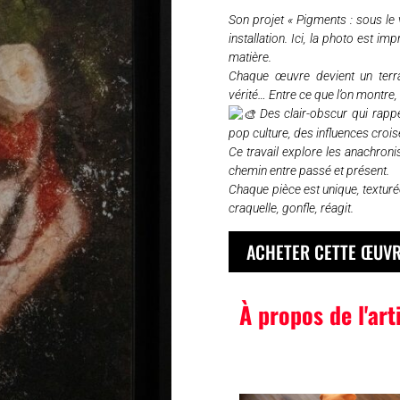
Son projet « Pigments : sous le v
installation. Ici, la photo est im
matière.
Chaque œuvre devient un terra
vérité… Entre ce que l’on montre,
Des clair-obscur qui rappe
pop culture, des influences croi
Ce travail explore les anachronis
chemin entre passé et présent.
Chaque pièce est unique, texturé
craquelle, gonfle, réagit.
ACHETER CETTE ŒUV
À propos de l'art