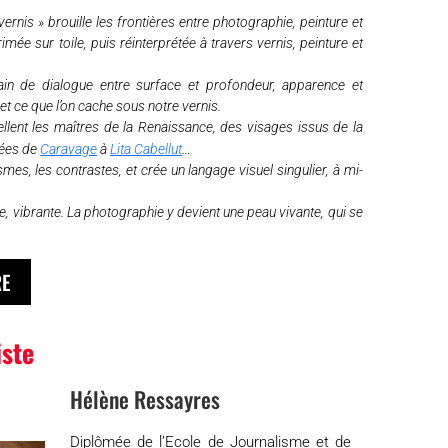
ernis » brouille les frontières entre photographie, peinture et
primée sur toile, puis réinterprétée à travers vernis, peinture et
in de dialogue entre surface et profondeur, apparence et
 et ce que l’on cache sous notre vernis.
llent les maîtres de la Renaissance, des visages issus de la
sées de
Caravage
à
Lita Cabellut
…
mes, les contrastes, et crée un langage visuel singulier, à mi-
e, vibrante. La photographie y devient une peau vivante, qui se
RE
iste
Hélène Ressayres
Diplômée de l’Ecole de Journalisme et de