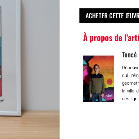
ACHETER CETTE ŒUV
À propos de l'art
Toncé
Découvre
qui réi
géométr
la vill
des lign