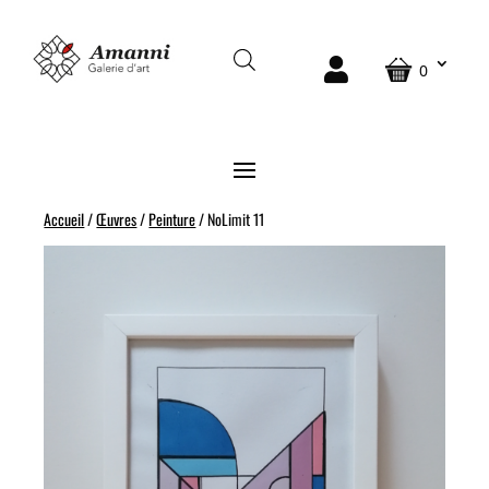
VENDU
0
Accueil
/
Œuvres
/
Peinture
/ NoLimit 11