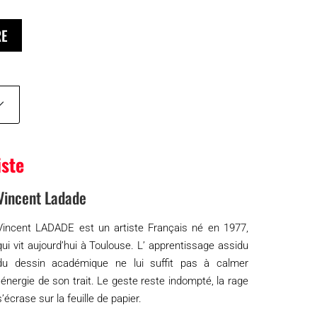
RE
iste
Vincent Ladade
Vincent LADADE est un artiste Français né en 1977,
qui vit aujourd’hui à Toulouse. L’ apprentissage assidu
du dessin académique ne lui suffit pas à calmer
l’énergie de son trait. Le geste reste indompté, la rage
s’écrase sur la feuille de papier.