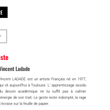
RE
iste
Vincent Ladade
Vincent LADADE est un artiste Français né en 1977,
qui vit aujourd’hui à Toulouse. L’ apprentissage assidu
du dessin académique ne lui suffit pas à calmer
l’énergie de son trait. Le geste reste indompté, la rage
s’écrase sur la feuille de papier.