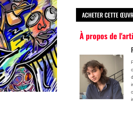
ACHETER CETTE ŒUV
À propos de l'art
P
œ
i
c
i