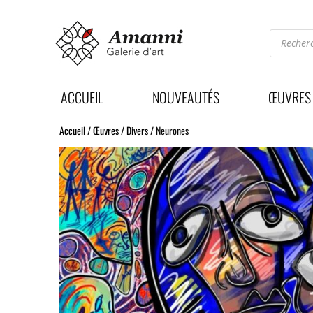
Recherc
de
produits
ACCUEIL
NOUVEAUTÉS
ŒUVRES
Accueil
/
Œuvres
/
Divers
/ Neurones