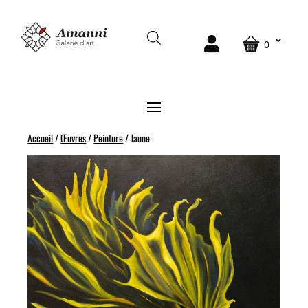
0
Accueil
/
Œuvres
/
Peinture
/ Jaune