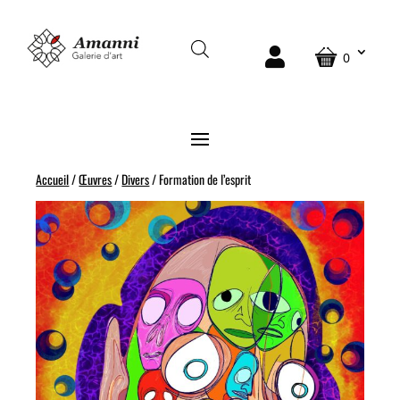
0
Accueil
/
Œuvres
/
Divers
/ Formation de l’esprit