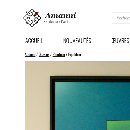
Recherc
de
produits
ACCUEIL
NOUVEAUTÉS
ŒUVRES
Accueil
/
Œuvres
/
Peinture
/ Equilibre