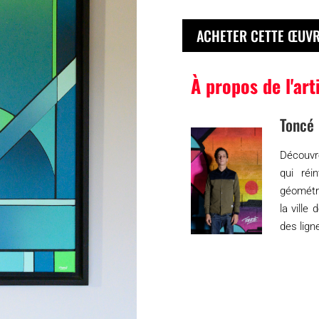
ACHETER CETTE ŒUV
À propos de l'art
Toncé
Découvre
qui réi
géométr
la vill
des lign