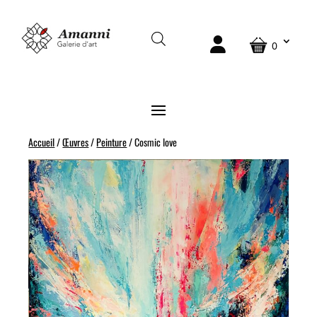
0
Accueil
/
Œuvres
/
Peinture
/ Cosmic love