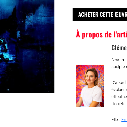
ACHETER CETTE ŒUV
À propos de l'art
Cléme
Née à T
sculpte 
D’abord 
évoluer 
effectu
d’objets.
Elle...
En 